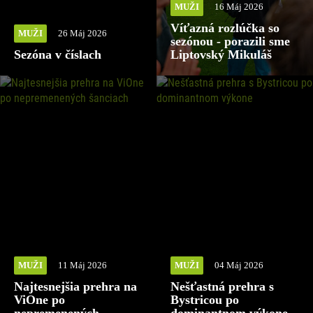
MUŽI
16 Máj 2026
Víťazná rozlúčka so
MUŽI
26 Máj 2026
sezónou - porazili sme
Sezóna v číslach
Liptovský Mikuláš
MUŽI
11 Máj 2026
MUŽI
04 Máj 2026
Najtesnejšia prehra na
Nešťastná prehra s
ViOne po
Bystricou po