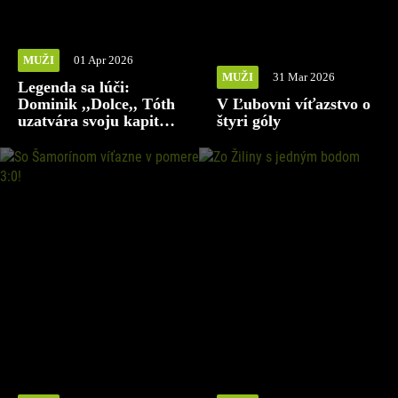
MUŽI
01 Apr 2026
MUŽI
31 Mar 2026
Legenda sa lúči:
Dominik ,,Dolce,, Tóth
V Ľubovni víťazstvo o
uzatvára svoju kapitolu
štyri góly
v našom klube