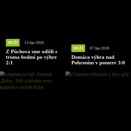
MUŽI
13 Apr 2026
MUŽI
07 Apr 2026
Z Púchova sme odišli s
troma bodmi po výhre
Domáca výhra nad
2:1
Pohroním v pomere 3:0