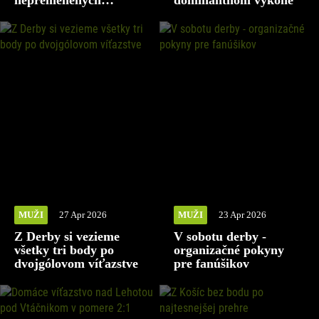
nepremenených
dominantnom výkone
šanciach
MUŽI
27 Apr 2026
MUŽI
23 Apr 2026
Z Derby si vezieme
V sobotu derby -
všetky tri body po
organizačné pokyny
dvojgólovom víťazstve
pre fanúšikov