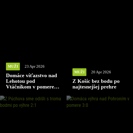
MUŽI
23 Apr 2026
MUŽI
20 Apr 2026
Domáce víťazstvo nad
Lehotou pod
Z Košíc bez bodu po
Vtáčnikom v pomere
najtesnejšej prehre
2:1