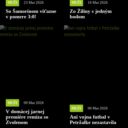
MUŽI
23 Mar 2026
MUŽI
16 Mar 2026
So Šamorínom víťazne
Zo Žiliny s jedným
v pomere 3:0!
bodom
MUŽI
09 Mar 2026
MUŽI
06 Mar 2026
V domácej jarnej
premiére remíza so
Ani vojna futbal v
Zvolenom
Petržalke nezastavila