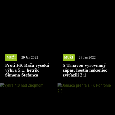
MUŽI
29 Jan 2022
MUŽI
28 Jan 2022
Proti FK Rača vysoká
S Trnavou vyrovnaný
výhra 5:1, hetrik
zápas, hostia nakoniec
Šimona Štefanca
zvíťazili 2:1