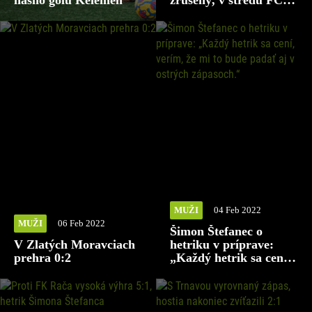
nášho gólu Kelemen
zrušený, v stredu FC
Petržalka na ihrisku
SK Líšeň
MUŽI
04 Feb 2022
MUŽI
06 Feb 2022
Šimon Štefanec o
V Zlatých Moravciach
hetriku v príprave:
prehra 0:2
„Každý hetrik sa cení,
verím, že mi to bude
padať aj v ostrých
zápasoch.“