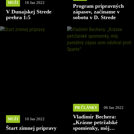
MUŽI
16 Jan 2022
Program prípravných
V Dunajskej Strede
zápasov, začíname v
prehra 1:5
sobotu v D. Strede
PR ČLÁNKY
06 Jan 2022
Vladimír Bechera:
MUŽI
10 Jan 2022
„Krásne petržalské
Štart zimnej prípravy
spomienky, môj
pamätný zápas som