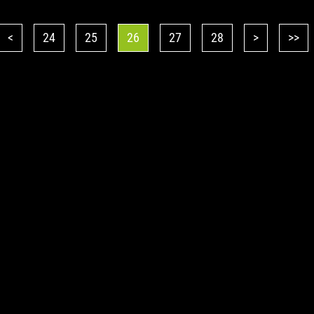
odohral proti Sparte“
<
24
25
26
27
28
>
>>
© Copyright 2026, FC Petržalka
dizajn:
watch this s.r.o.
, Generuje redakčný CMS systém
GlobalWeb
spoločnosti