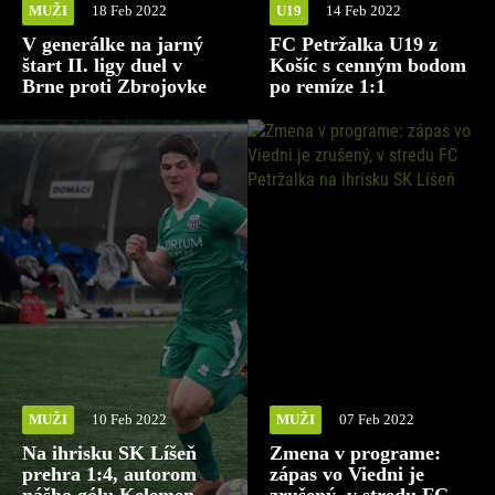
MUŽI
18 Feb 2022
U19
14 Feb 2022
V generálke na jarný
FC Petržalka U19 z
štart II. ligy duel v
Košíc s cenným bodom
Brne proti Zbrojovke
po remíze 1:1
MUŽI
10 Feb 2022
MUŽI
07 Feb 2022
Na ihrisku SK Líšeň
Zmena v programe:
prehra 1:4, autorom
zápas vo Viedni je