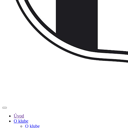
Úvod
O klube
O klube