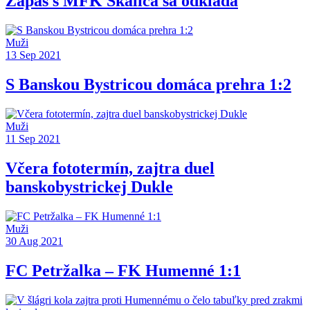
Zápas s MFK Skalica sa odkladá
Muži
13 Sep 2021
S Banskou Bystricou domáca prehra 1:2
Muži
11 Sep 2021
Včera fototermín, zajtra duel
banskobystrickej Dukle
Muži
30 Aug 2021
FC Petržalka – FK Humenné 1:1