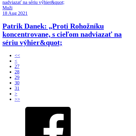
Muži
18 Aug 2021
Patrik Danek: „Proti Rohožníku
koncentrovane, s cieľom nadviazať na
sériu výhier&quot;
<<
<
27
28
29
30
31
>
>>