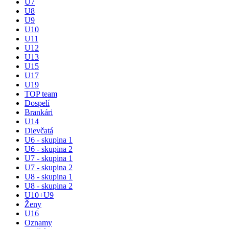
U7
U8
U9
U10
U11
U12
U13
U15
U17
U19
TOP team
Dospelí
Brankári
U14
Dievčatá
U6 - skupina 1
U6 - skupina 2
U7 - skupina 1
U7 - skupina 2
U8 - skupina 1
U8 - skupina 2
U10+U9
Ženy
U16
Oznamy