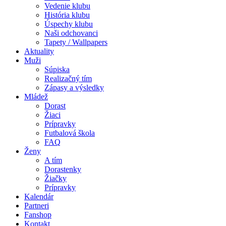
Vedenie klubu
História klubu
Úspechy klubu
Naši odchovanci
Tapety / Wallpapers
Aktuality
Muži
Súpiska
Realizačný tím
Zápasy a výsledky
Mládež
Dorast
Žiaci
Prípravky
Futbalová škola
FAQ
Ženy
A tím
Dorastenky
Žiačky
Prípravky
Kalendár
Partneri
Fanshop
Kontakt