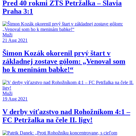
Pred 40 rokmi ZŤS Petržalka – Slavia
Praha 3:1
Muži
21 Aug 2021
Šimon Kozák okorenil prvý štart v
základnej zostave gólom: „Venoval som
ho k meninám babke!“
Muži
19 Aug 2021
V derby víťazstvo nad Rohožníkom 4:1 –
FC Petržalka na čele II. ligy!