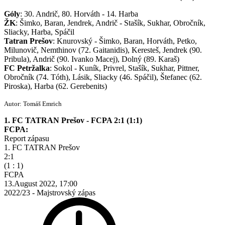
Góly
: 30. Andrič, 80. Horváth - 14. Harba
ŽK
: Šimko, Baran, Jendrek, Andrič - Stašík, Sukhar, Obročník,
Sliacky, Harba, Spáčil
Tatran Prešov
: Knurovský - Šimko, Baran, Horváth, Petko,
Milunovič, Nemthinov (72. Gaitanidis), Keresteš, Jendrek (90.
Pribula), Andrič (90. Ivanko Macej), Dolný (89. Karaš)
FC
Petržalka
: Sokol - Kuník, Privrel, Stašík, Sukhar, Pittner,
Obročník (74. Tóth), Lásik, Sliacky (46. Spáčil), Štefanec (62.
Piroska), Harba (62. Gerebenits)
Autor: Tomáš Emrich
1. FC TATRAN Prešov - FCPA 2:1 (1:1)
FCPA:
Report zápasu
1. FC TATRAN Prešov
2:1
(1 : 1)
FCPA
13.August 2022, 17:00
2022/23 - Majstrovský zápas