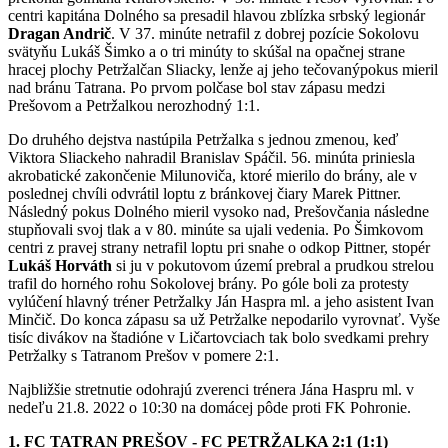
centri kapitána Dolného sa presadil hlavou zblízka srbský legionár
Dragan Andrič
. V 37. minúte netrafil z dobrej pozície Sokolovu
svätyňu Lukáš Šimko a o tri minúty to skúšal na opačnej strane
hracej plochy Petržalčan Sliacky, lenže aj jeho tečovanýpokus mieril
nad bránu Tatrana. Po prvom polčase bol stav zápasu medzi
Prešovom a Petržalkou nerozhodný 1:1.
Do druhého dejstva nastúpila Petržalka s jednou zmenou, keď
Viktora Sliackeho nahradil Branislav Spáčil. 56. minúta priniesla
akrobatické zakončenie Milunoviča, ktoré mierilo do brány, ale v
poslednej chvíli odvrátil loptu z bránkovej čiary Marek Pittner.
Následný pokus Dolného mieril vysoko nad, Prešovčania následne
stupňovali svoj tlak a v 80. minúte sa ujali vedenia. Po Šimkovom
centri z pravej strany netrafil loptu pri snahe o odkop Pittner, stopér
Lukáš Horváth
si ju v pokutovom území prebral a prudkou strelou
trafil do horného rohu Sokolovej brány. Po góle boli za protesty
vylúčení hlavný tréner Petržalky Ján Haspra ml. a jeho asistent Ivan
Minčič. Do konca zápasu sa už Petržalke nepodarilo vyrovnať. Vyše
tisíc divákov na štadióne v Ličartovciach tak bolo svedkami prehry
Petržalky s Tatranom Prešov v pomere 2:1.
Najbližšie stretnutie odohrajú zverenci trénera Jána Haspru ml. v
nedeľu 21.8. 2022 o 10:30 na domácej pôde proti FK Pohronie.
1. FC TATRAN PREŠOV - FC PETRŽALKA 2:1 (1:1)