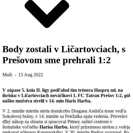
Body zostali v Ličartovciach, s
Prešovom sme prehrali 1:2
Muži
-
15 Aug 2022
V zápase 5. kola II. ligy podľahol tím trénera Haspru ml. na
ihrisku v Ličartovciach nováčikovi 1. FC Tatran Prešov 1:2, gól
nášho mužstva strelil v 14. min Haris Harba.
V 2. minúte mierila strela domáceho Dragana Andriča tesne vedľa
Sokolovej brány, v 14. minúte sa Petržalka ujala vedenia. Privrelov
dlhý nákop za obranu si spracoval Pittner, našiel centrom v
šestnástke voľného
Harisa Harbu
, ktorý prízemnou strelou z voleja
prekonal gólmana Knurovského. V 30. minúte Prešov vyrovnal. Po