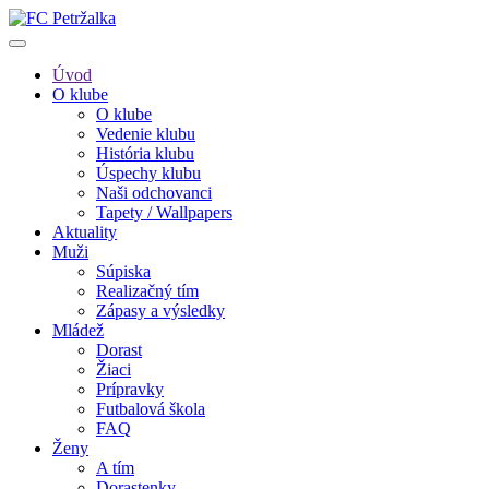
Úvod
O klube
O klube
Vedenie klubu
História klubu
Úspechy klubu
Naši odchovanci
Tapety / Wallpapers
Aktuality
Muži
Súpiska
Realizačný tím
Zápasy a výsledky
Mládež
Dorast
Žiaci
Prípravky
Futbalová škola
FAQ
Ženy
A tím
Dorastenky