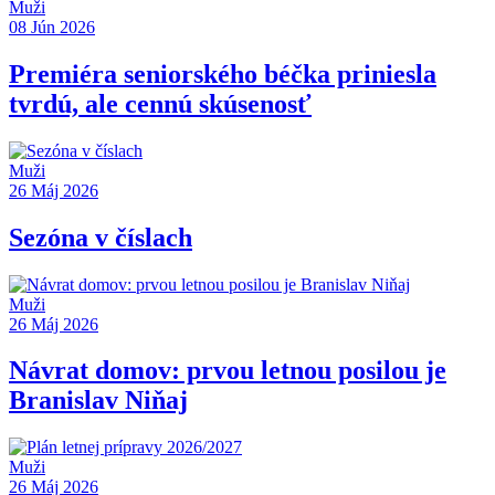
Muži
08 Jún 2026
Premiéra seniorského béčka priniesla
tvrdú, ale cennú skúsenosť
Muži
26 Máj 2026
Sezóna v číslach
Muži
26 Máj 2026
Návrat domov: prvou letnou posilou je
Branislav Niňaj
Muži
26 Máj 2026