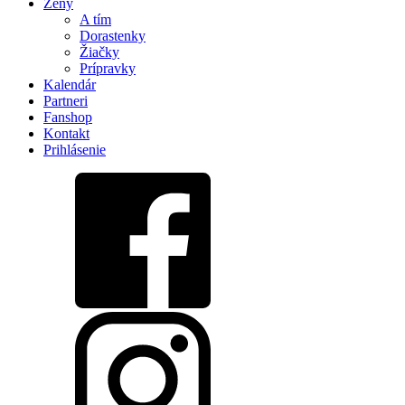
Ženy
A tím
Dorastenky
Žiačky
Prípravky
Kalendár
Partneri
Fanshop
Kontakt
Prihlásenie