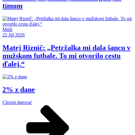
tímom
Muži
22 Júl 2026
Matej Riznič: „Petržalka mi dala šancu v
mužskom futbale. To mi otvorilo cestu
ďalej.“
2% z dane
Chcem darovať