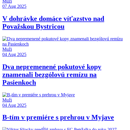
Muži
07 Aug 2025
V dohrávke domáce víťazstvo nad
Považskou Bystricou
Muži
04 Aug 2025
Dva nepremenené pokutové kopy
znamenali bezgólovú remízu na
Pasienkoch
Muži
04 Aug 2025
B-tím v premiére s prehrou v Myjave