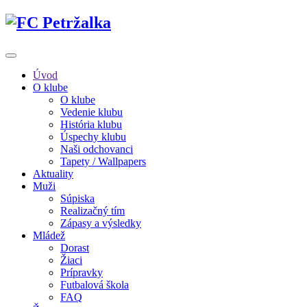
Úvod
O klube
O klube
Vedenie klubu
História klubu
Úspechy klubu
Naši odchovanci
Tapety / Wallpapers
Aktuality
Muži
Súpiska
Realizačný tím
Zápasy a výsledky
Mládež
Dorast
Žiaci
Prípravky
Futbalová škola
FAQ