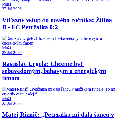
Muži
27 Júl 2026
Víťazný vstup do nového ročníka: Žilina
B - FC Petržalka 0:2
Muži
23 Júl 2026
Rastislav Urgela: Chceme byť
sebavedomým, behavým a energickým
tímom
Muži
22 Júl 2026
Matej Riznič: „Petržalka mi dala šancu v