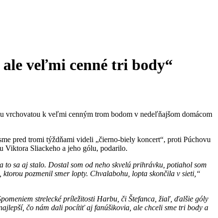
 ale veľmi cenné tri body“
mierou vrchovatou k veľmi cenným trom bodom v nedeľňajšom domácom
 sme pred tromi týždňami videli „čierno-biely koncert“, proti Púchovu
u Viktora Sliackeho a jeho gólu, podarilo.
 a
to sa aj stalo. D
ostal som od neho skvelú prihrávku,
p
otiahol som
 ktor
ou
pozmenil smer lopty. Chvalabohu,
lopta
skončila v sieti,“
pomeniem strelecké príležitosti Harbu, či Štefanca, žiaľ, ďalšie góly
jlepší, čo nám dali pocítiť aj fanúšikovia, ale chceli sme tri body a