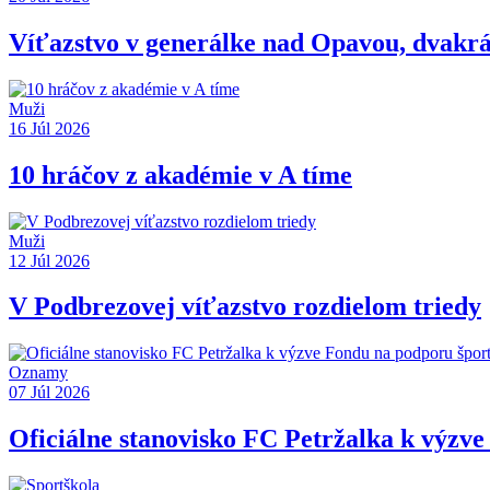
Víťazstvo v generálke nad Opavou, dvakrát
Muži
16 Júl 2026
10 hráčov z akadémie v A tíme
Muži
12 Júl 2026
V Podbrezovej víťazstvo rozdielom triedy
Oznamy
07 Júl 2026
Oficiálne stanovisko FC Petržalka k výzv