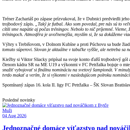
Tréner Zachariáš po zápase prízvukoval, že v Dubnici predviedli jeho 
trojbodový zápis.
„Taký je futbal. Ako som povedal, pre nás sú to v
cítili sme napätie aj počas tréningov. Nebolo to nič príjemné. Vieme
tréningoch. Atmosféra je uvoľnenejšia, myslím si, že sa dokážeme viac
Výhry s Trebišovom, v Dolnom Kubíne a proti Púchovu sa bude žiada
tomuto súperovi. Slovan je aktuálne v tabuľke vyššie, ale netreba sa
Kiežby si Viktor Sliacky pripísal na svoje konto ďalší trojbodový gól
členom kádra SR na ME U19 a výkonmi v FC Petržalka bojuje o mie
snažiť vybojovať si finálnu nomináciu na svetový šampionát. V minu
tvrdo makať a verím, že si výkonmi v nasledujúcom polroku nominác
Spomínaný zápas 16. kola II. ligy FC Petržalka – ŠK Slovan Bratisla
Posledné novinky
Muži
04 Aug 2026
Jednoznačné domáce víťazstvo nad nováči