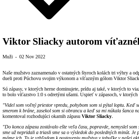
Viktor Sliacky autorom víťaznéh
Muži
-
02 Nov 2022
Naše mužstvo zaznamenalo v ostatných štyroch kolách tri výhry a 
dueli proti Púchovu svojim výkonom a víťazným gólom Viktor Sliack
Sú zápasy, v ktorých herne dominujete, prídu aj také, v ktorých to vi
to bolo víťazstvo 1:0 s odretými ušami. Uspieť v zápasoch, v ktorých 
"Videl som voľný priestor vpredu, pohybom som si pýtal loptu. Keď s
smerom k bráne, zasekol som si obrancu a keď sa
mi
núkala šanca na 
komentoval rozhodujúci okamih zápasu
Viktor Sliacky
.
"Do konca zápasu zostávalo ešte veľa času, popravde, nemyslel som si, 
sme už nepridali a triasli sme sa o výsledok do posledných minút. Je p
máme ich. To je vzhľadom k postaveniu mužstva v tabuľke v našej aktuá