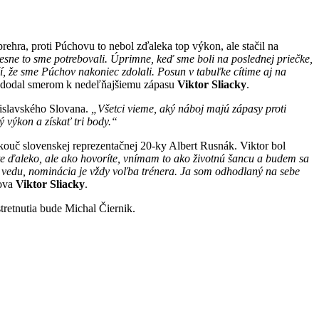
prehra, proti Púchovu to nebol zďaleka top výkon, ale stačil na
sne to sme potrebovali. Úprimne, keď sme boli na poslednej priečke,
í, že sme Púchov nakoniec zdolali. Posun v tabuľke cítime aj na
dodal smerom k nedeľňajšiemu zápasu
Viktor Sliacky
.
tislavského Slovana.
„Všetci vieme, aký náboj majú zápasy proti
 výkon a získať tri body.“
j kouč slovenskej reprezentačnej 20-ky Albert Rusnák. Viktor bol
e ďaleko, ale ako hovoríte, vnímam to ako životnú šancu a budem sa
o vedu, nominácia je vždy voľba trénera. Ja som odhodlaný na sebe
hova
Viktor Sliacky
.
tretnutia bude Michal Čiernik.