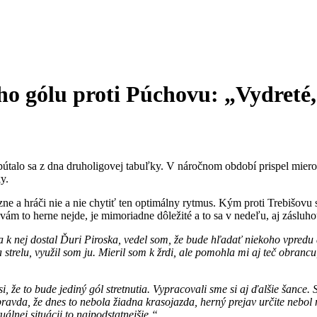
o gólu proti Púchovu: „Vydreté,
odpútalo sa z dna druholigovej tabuľky. V náročnom období prispel 
y.
azne a hráči nie a nie chytiť ten optimálny rytmus. Kým proti Trebišovu
vám to herne nejde, je mimoriadne dôležité a to sa v nedeľu, aj zásluho
a k nej dostal Ďuri Piroska, vedel som, že bude hľadať
niekoho
vpredu
strelu, využil som ju. Mieril som k žrdi, ale pomohla mi aj teč obrancu,
že to bude jediný gól stretnutia. Vypracovali sme si aj ďalšie šance. S
ravda, že dnes to nebola žiadna krasojazda, herný prejav určite nebol na
lnej situácii to najpodstatnejšie.“