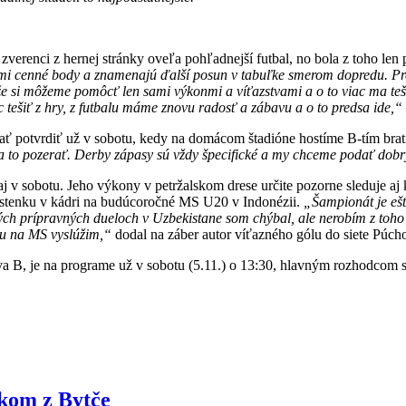
zverenci z hernej stránky oveľa pohľadnejší futbal, no bola z toho len 
eľmi cenné body a znamenajú ďalší posun v tabuľke smerom dopredu. Pre
, že si môžeme pomôcť len sami výkonmi a víťazstvami a o to viac ma teš
 tešiť z hry, z futbalu máme znovu radosť a zábavu a o to predsa ide,“
ť potvrdiť už v sobotu, kedy na domácom štadióne hostíme B-tím bra
 na to pozerať. Derby zápasy sú vždy špecifické a my chceme podať dobrý
 aj v sobotu. Jeho výkony v petržalskom drese určite pozorne sleduje a
stenku v kádri na budúcoročné MS U20 v Indonézii.
„Šampionát je ešt
lých prípravných dueloch v Uzbekistane som chýbal, ale nerobím z toh
iu na MS vyslúžim,“
dodal na záber autor víťazného gólu do siete Púc
va B, je na programe už v sobotu (5.11.) o 13:30, hlavným rozhodcom s
kom z Bytče