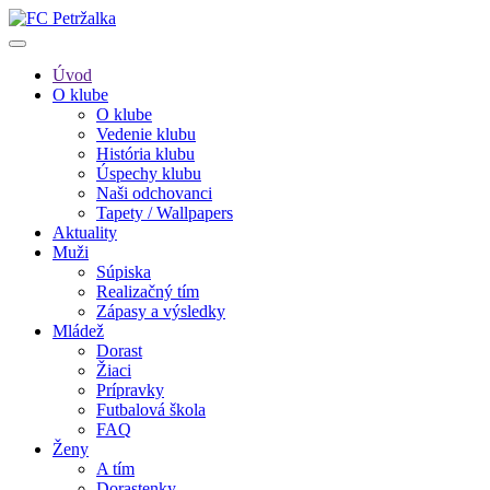
Úvod
O klube
O klube
Vedenie klubu
História klubu
Úspechy klubu
Naši odchovanci
Tapety / Wallpapers
Aktuality
Muži
Súpiska
Realizačný tím
Zápasy a výsledky
Mládež
Dorast
Žiaci
Prípravky
Futbalová škola
FAQ
Ženy
A tím
Dorastenky