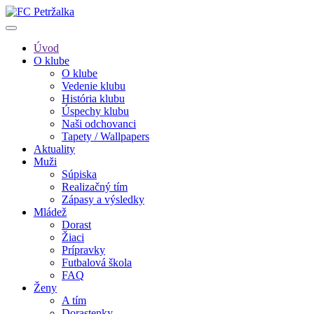
Úvod
O klube
O klube
Vedenie klubu
História klubu
Úspechy klubu
Naši odchovanci
Tapety / Wallpapers
Aktuality
Muži
Súpiska
Realizačný tím
Zápasy a výsledky
Mládež
Dorast
Žiaci
Prípravky
Futbalová škola
FAQ
Ženy
A tím
Dorastenky