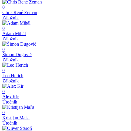
0
Chris René Zeman
Záložník
0
Adam Mihál
Záložník
0
Šimon Dugovič
Záložník
0
Leo Herich
Záložník
0
Alex Kir
Útočník
0
Kristijan Maľa
Útočník