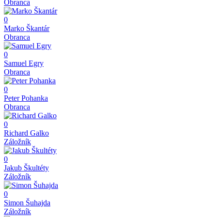
Obranca
0
Marko Škantár
Obranca
0
Samuel Egry
Obranca
0
Peter Pohanka
Obranca
0
Richard Galko
Záložník
0
Jakub Škultéty
Záložník
0
Simon Šuhajda
Záložník