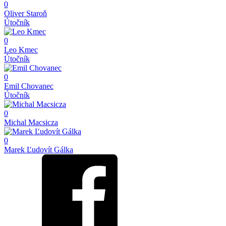
0
Oliver Staroň
Útočník
0
Leo Kmec
Útočník
0
Emil Chovanec
Útočník
0
Michal Macsicza
0
Marek Ľudovít Gálka