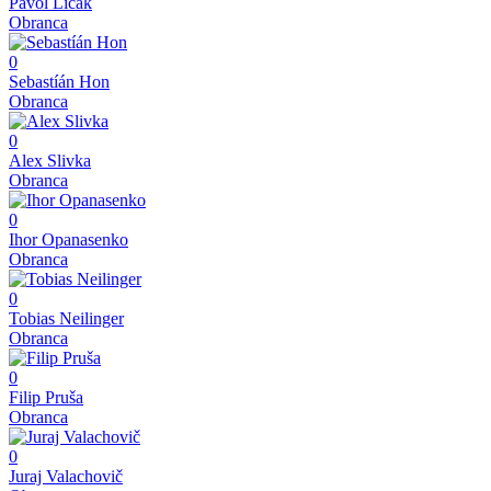
Pavol Ličák
Obranca
0
Sebastíán Hon
Obranca
0
Alex Slivka
Obranca
0
Ihor Opanasenko
Obranca
0
Tobias Neilinger
Obranca
0
Filip Pruša
Obranca
0
Juraj Valachovič