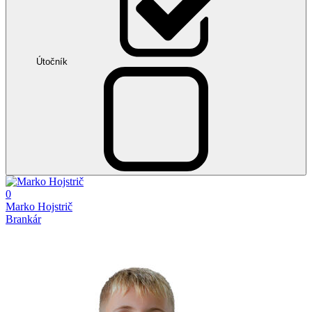
Útočník
0
Marko Hojstrič
Brankár