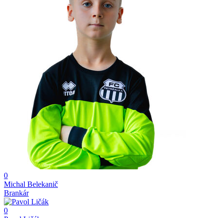
0
Michal Belekanič
Brankár
0