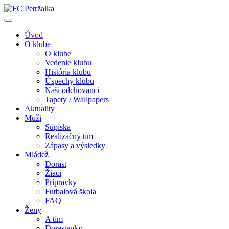
Úvod
O klube
O klube
Vedenie klubu
História klubu
Úspechy klubu
Naši odchovanci
Tapety / Wallpapers
Aktuality
Muži
Súpiska
Realizačný tím
Zápasy a výsledky
Mládež
Dorast
Žiaci
Prípravky
Futbalová škola
FAQ
Ženy
A tím
Dorastenky