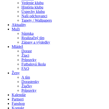
Vedenie klubu
História klubu
Úspechy klubu
Naši odchovanci
Tapety / Wallpapers
Aktuality
Muži
Súpiska
Realizačný tím
Zápasy a výsledky
Mládež
Dorast
Žiaci
Prípravky
Futbalová škola
FAQ
Ženy
A tím
Dorastenky
Žiačky
Prípravky
Kalendár
Partneri
Fanshop
Kontakt