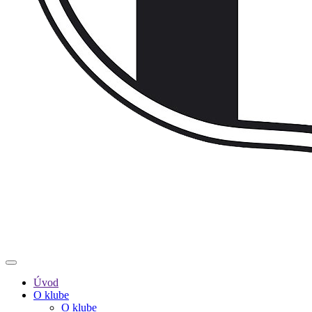
Úvod
O klube
O klube