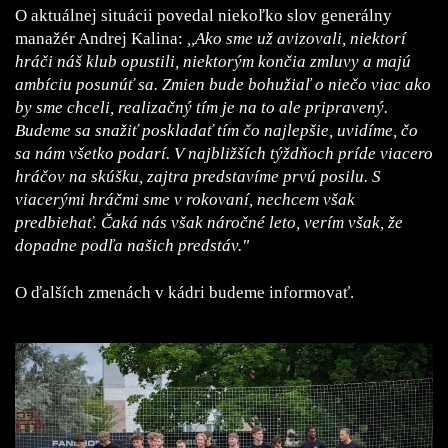
O aktuálnej situácii povedal niekoľko slov generálny
manažér Andrej Kalina:
,,Ako sme už avizovali, niektorí
hráči náš klub opustili, niektorým končia zmluvy a majú
ambíciu posunúť sa. Zmien bude bohužiaľ o niečo viac ako
by sme chceli, realizačný tím je na to ale pripravený.
Budeme sa snažiť poskladať tím čo najlepšie, uvidíme, čo
sa nám všetko podarí. V najbližších týždňoch príde viacero
hráčov na skúšku, zajtra predstavíme prvú posilu. S
viacerými hráčmi sme v rokovaní, nechcem však
predbiehať. Čaká nás však náročné leto, verím však, že
dopadne podľa našich predstáv."
O ďalších zmenách v kádri budeme informovať.