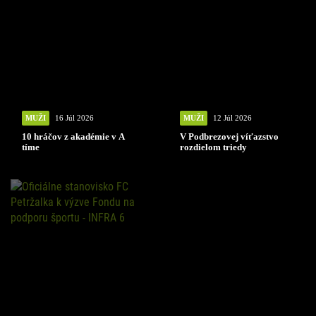
MUŽI
16 Júl 2026
MUŽI
12 Júl 2026
10 hráčov z akadémie v A
V Podbrezovej víťazstvo
tíme
rozdielom triedy