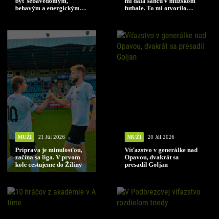
byť sebavedomým,
mi dala šancu v mužskom
behavým a energickým
futbale. To mi otvorilo
tímom
cestu ďalej.“
MUŽI
21 Júl 2026
MUŽI
20 Júl 2026
Príprava je minulosťou,
Víťazstvo v generálke nad
začína sa liga. V prvom
Opavou, dvakrát sa
kole cestujeme do Žiliny
presadil Goljan