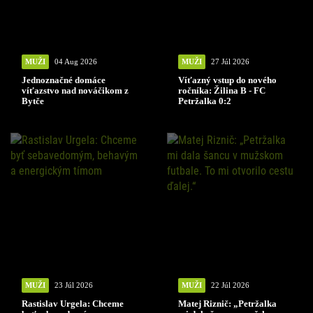
MUŽI
04 Aug 2026
MUŽI
27 Júl 2026
Jednoznačné domáce
Víťazný vstup do nového
víťazstvo nad nováčikom z
ročníka: Žilina B - FC
Bytče
Petržalka 0:2
MUŽI
23 Júl 2026
MUŽI
22 Júl 2026
Rastislav Urgela: Chceme
Matej Riznič: „Petržalka