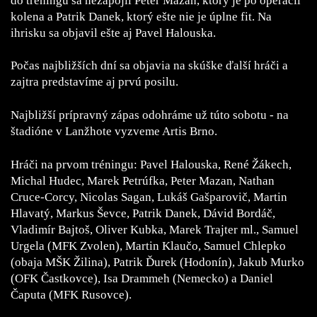
do tréningu sa nezapojil Peter Mazan, ktorý je po operácii
kolena a Patrik Danek, ktorý ešte nie je úplne fit. Na
ihrisku sa objavil ešte aj Pavel Halouska.
Počas najbližších dní sa objavia na skúške ďalší hráči a
zajtra predstavíme aj prvú posilu.
Najbližší prípravný zápas odohráme už túto sobotu - na
štadióne v Lanžhote vyzveme Artis Brno.
Hráči na prvom tréningu: Pavel Halouska, René Žákech,
Michal Hudec, Marek Petrúfka, Peter Mazan, Nathan
Cruce-Corcy, Nicolas Sagan, Lukáš Gašparovič, Martin
Hlavatý, Markus Ševce, Patrik Danek, Dávid Bordáč,
Vladimír Bajtoš, Oliver Kubka, Marek Trajter ml., Samuel
Urgela (MFK Zvolen), Martin Klaučo, Samuel Chlepko
(obaja MŠK Žilina), Patrik Ďurek (Hodonín), Jakub Murko
(OFK Častkovce), Isa Drammeh (Nemecko) a Daniel
Čaputa (MFK Rusovce).