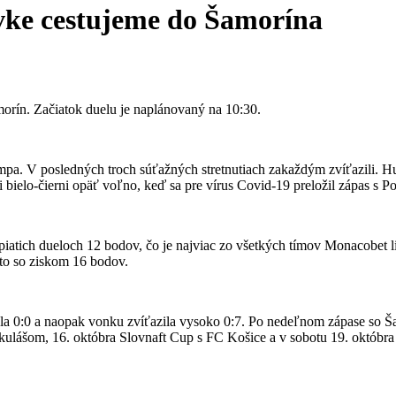
ávke cestujeme do Šamorína
orín. Začiatok duelu je naplánovaný na 10:30.
mpa. V posledných troch súťažných stretnutiach zakaždým zvíťazili. Hu
 bielo-čierni opäť voľno, keď sa pre vírus Covid-19 preložil zápas s 
 piatich dueloch 12 bodov, čo je najviac zo všetkých tímov Monacobet l
sto so ziskom 16 bodov.
la 0:0 a naopak vonku zvíťazila vysoko 0:7. Po nedeľnom zápase so 
ulášom, 16. októbra Slovnaft Cup s FC Košice a v sobotu 19. októbra