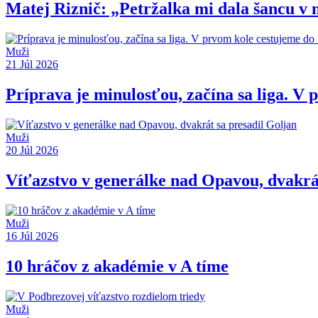
Matej Riznič: „Petržalka mi dala šancu v 
Muži
21 Júl 2026
Príprava je minulosťou, začína sa liga. V 
Muži
20 Júl 2026
Víťazstvo v generálke nad Opavou, dvakrát
Muži
16 Júl 2026
10 hráčov z akadémie v A tíme
Muži