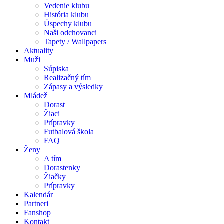
Vedenie klubu
História klubu
Úspechy klubu
Naši odchovanci
Tapety / Wallpapers
Aktuality
Muži
Súpiska
Realizačný tím
Zápasy a výsledky
Mládež
Dorast
Žiaci
Prípravky
Futbalová škola
FAQ
Ženy
A tím
Dorastenky
Žiačky
Prípravky
Kalendár
Partneri
Fanshop
Kontakt