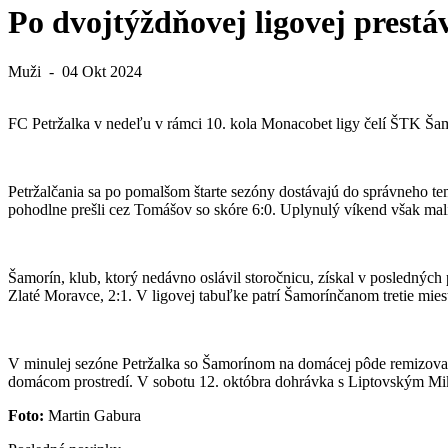
Po dvojtýždňovej ligovej prest
Muži
-
04 Okt 2024
FC Petržalka v nedeľu v rámci 10. kola Monacobet ligy čelí ŠTK Šam
Petržalčania sa po pomalšom štarte sezóny dostávajú do správneho te
pohodlne prešli cez Tomášov so skóre 6:0. Uplynulý víkend však mali
Šamorín, klub, ktorý nedávno oslávil storočnicu, získal v posledných
Zlaté Moravce, 2:1. V ligovej tabuľke patrí Šamorínčanom tretie mie
V minulej sezóne Petržalka so Šamorínom na domácej pôde remizova
domácom prostredí. V sobotu 12. októbra dohrávka s Liptovským Mik
Foto:
Martin Gabura