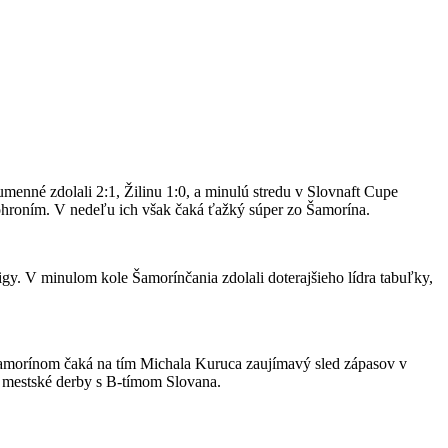
menné zdolali 2:1, Žilinu 1:0, a minulú stredu v Slovnaft Cupe
Pohroním. V nedeľu ich však čaká ťažký súper zo Šamorína.
igy. V minulom kole Šamorínčania zdolali doterajšieho lídra tabuľky,
Šamorínom čaká na tím Michala Kuruca zaujímavý sled zápasov v
 mestské derby s B-tímom Slovana.