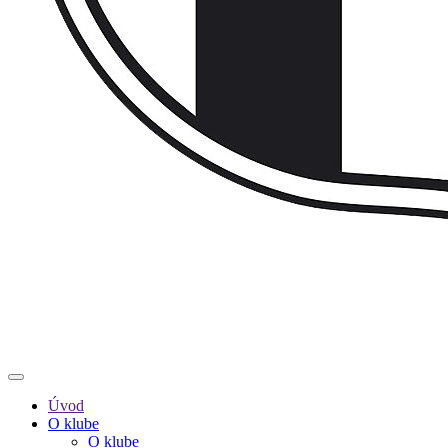
Úvod
O klube
O klube