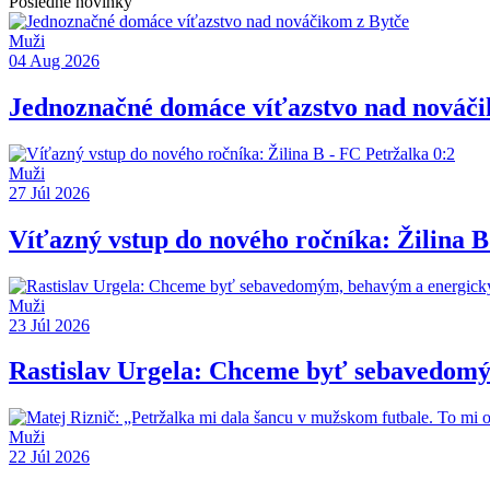
Posledné novinky
Muži
04 Aug 2026
Jednoznačné domáce víťazstvo nad nováči
Muži
27 Júl 2026
Víťazný vstup do nového ročníka: Žilina B
Muži
23 Júl 2026
Rastislav Urgela: Chceme byť sebavedom
Muži
22 Júl 2026