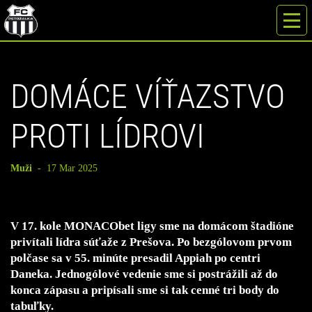
DOMÁCE VÍŤAZSTVO
PROTI LÍDROVI
Muži
-
17 Mar 2025
V 17. kole MONACObet ligy sme na domácom štadióne
privítali lídra súťaže z Prešova. Po bezgólovom prvom
polčase sa v 55. minúte presadil Appiah po centri
Daneka. Jednogólové vedenie sme si postrážili až do
konca zápasu a pripísali sme si tak cenné tri body do
tabuľky.