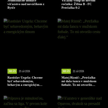
Jednoznačné domáce
Víťazný vstup do nového
víťazstvo nad nováčikom z
ročníka: Žilina B - FC
Bytče
Petržalka 0:2
MUŽI
23 Júl 2026
MUŽI
22 Júl 2026
Rastislav Urgela: Chceme
Matej Riznič: „Petržalka
byť sebavedomým,
mi dala šancu v mužskom
behavým a energickým
futbale. To mi otvorilo
tímom
cestu ďalej.“