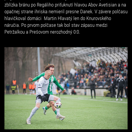
zblízka bránu po Regáliho priťuknutí hlavou Abov Avetisian a na
opačnej strane ihriska nemieril presne Danek. V závere polčasu
hlavičkoval domáci Martin Hlavatý len do Knurovského
náručia. Po prvom polčase tak bol stav zápasu medzi
Petržalkou a Prešovom nerozhodný 0:0.