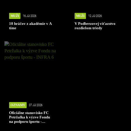
MUŽI
16 Júl 2026
MUŽI
12 Júl 2026
10 hráčov z akadémie v A
V Podbrezovej víťazstvo
tíme
rozdielom triedy
OZNAMY
07 Júl 2026
Oficiálne stanovisko FC
Petržalka k výzve Fondu
na podporu športu -
INFRA 6