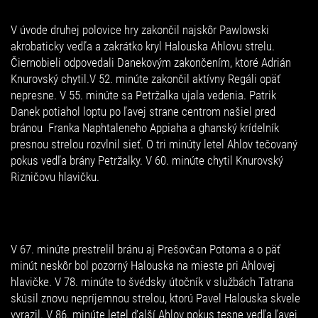
V úvode druhej polovice hry zakončil najskôr Pawlowski
akrobaticky vedľa a zakrátko kryl Halouska Ahlovu strelu.
Čiernobieli odpovedali Danekovým zakončením, ktoré Adrián
Knurovský chytil.V 52. minúte zakončil aktívny Regáli opäť
nepresne. V 55. minúte sa Petržalka ujala vedenia. Patrik
Danek potiahol loptu po ľavej strane centrom našiel pred
bránou Franka Naphtaleneho Appiaha a ghanský krídelník
presnou strelou rozvlnil sieť. O tri minúty letel Ahlov tečovaný
pokus vedľa brány Petržalky. V 60. minúte chytil Knurovský
Rizničovu hlavičku.
V 67. minúte prestrelil bránu aj Prešovčan Potoma a o päť
minút neskôr bol pozorný Halouska na mieste pri Ahlovej
hlavičke. V 78. minúte to švédsky útočník v službách Tatrana
skúsil znovu nepríjemnou strelou, ktorú Pavel Halouska skvele
vyrazil. V 86. minúte letel ďalší Ahlov pokus tesne vedľa ľavej