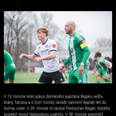
V 13. minúte letel pokus domáceho kapitána Begalu vedľa
brány Tatrana a o štyri minúty neskôr namieril Appiah len do
bočnej siete. V 29. minúte to skúšal Prešovčan Regáli, ktorého
projektil minul Halouskovu svätyňu. V 38. minúte prestrelil