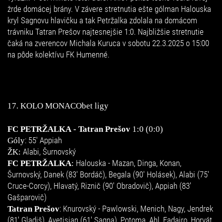
žrde domácej brány. V závere stretnutia ešte gólman Halouska
kryl Sagnovu hlavičku a tak Petržalka zdolala na domácom
trávniku Tatran Prešov najtesnejšie 1:0. Najbližšie stretnutie
čaká na zverencov Michala Kuruca v sobotu 22.3.2025 o 15:00
na pôde kolektívu FK Humenné.
17. KOLO MONACObet ligy
FC PETRŽALKA
- Tatran Prešov
1:0 (0:0)
: 55' Appiah
Góly
Alabi, Šurnovský
ŽK:
Halouska - Mazan, Dinga, Konan,
FC PETRŽALKA
:
Šurnovský, Danek (83' Bordáč), Begala (90' Holásek), Alabi (75'
Cruce-Corcy), Hlavatý, Riznič (90' Obradovič), Appiah (83'
Gašparovič)
: Knurovský - Pawlowski, Menich, Nagy, Jendrek
Tatran Prešov
(81' Gladiš), Avetisian (61' Sagna), Potoma, Ahl, Fadairo, Horvát,