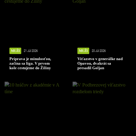
MUŽI
21 Júl 2026
MUŽI
20 Júl 2026
Príprava je minulosťou,
Víťazstvo v generálke nad
začína sa liga. V prvom
Opavou, dvakrát sa
kole cestujeme do Žiliny
presadil Goljan