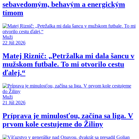
sebavedomým, behavým a energickým
tímom
Muži
22 Júl 2026
Matej Riznič: „Petržalka mi dala šancu v
mužskom futbale. To mi otvorilo cestu
ďalej.“
Muži
21 Júl 2026
Príprava je minulosťou, začína sa liga. V
prvom kole cestujeme do Žiliny