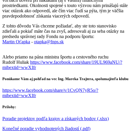
voľbách dôveru pri nakladaní (aj s Vašimi) finančnými
prostriedkami. Okolnosti spojené s touto výzvou nám prinášajú stále
viac otázok ako odpovedí, ale čím viac ľudí sa pýta, tým je väčšia
pravdepodobnosť získania viacerých odpovedí.
Z tohto dôvodu Vás chceme požiadať, aby ste toto stanovisko
zdieľali a pokiaľ máte čas na zvyš, adresovali aj za seba otázky na
predsedu správnej rady Fondu na podporu športu:
Martin Oťapka
-
otapka@fnps.sk
Alebo priamo na pána ministra športu a cestovného ruchu
Rudolf Huliak
https://www.facebook.com/share/19UL969aNU/?
mibextid=wwXIfr
Ponúkame Vám aj pohľad na vec Ing. Mareka Trajtera, spolumajiteľa klubu
https://www.facebook.com/share/v/1CvQN7yR5o/?
mibextid=wwXIfr
Prílohy:
Poradie projektov podľa krajov a získaných bodov (.xlsx)
Konečné poradie vyhodnotených žiadostí (.pdf)