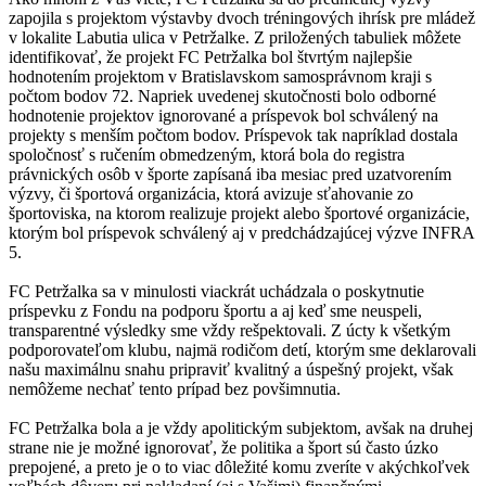
zapojila s projektom výstavby dvoch tréningových ihrísk pre mládež
v lokalite Labutia ulica v Petržalke. Z priložených tabuliek môžete
identifikovať, že projekt FC Petržalka bol štvrtým najlepšie
hodnotením projektom v Bratislavskom samosprávnom kraji s
počtom bodov 72. Napriek uvedenej skutočnosti bolo odborné
hodnotenie projektov ignorované a príspevok bol schválený na
projekty s menším počtom bodov. Príspevok tak napríklad dostala
spoločnosť s ručením obmedzeným, ktorá bola do registra
právnických osôb v športe zapísaná iba mesiac pred uzatvorením
výzvy, či športová organizácia, ktorá avizuje sťahovanie zo
športoviska, na ktorom realizuje projekt alebo športové organizácie,
ktorým bol príspevok schválený aj v predchádzajúcej výzve INFRA
5.
FC Petržalka sa v minulosti viackrát uchádzala o poskytnutie
príspevku z Fondu na podporu športu a aj keď sme neuspeli,
transparentné výsledky sme vždy rešpektovali. Z úcty k všetkým
podporovateľom klubu, najmä rodičom detí, ktorým sme deklarovali
našu maximálnu snahu pripraviť kvalitný a úspešný projekt, však
nemôžeme nechať tento prípad bez povšimnutia.
FC Petržalka bola a je vždy apolitickým subjektom, avšak na druhej
strane nie je možné ignorovať, že politika a šport sú často úzko
prepojené, a preto je o to viac dôležité komu zveríte v akýchkoľvek