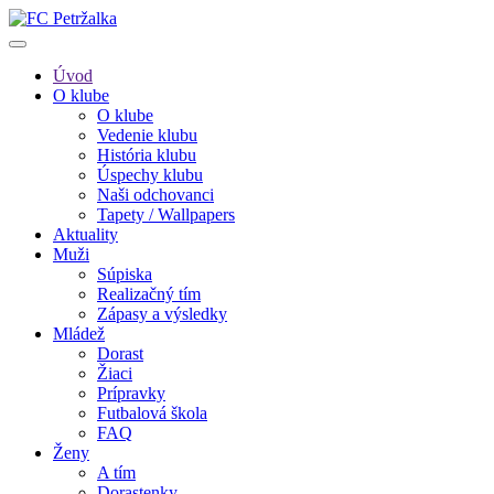
Úvod
O klube
O klube
Vedenie klubu
História klubu
Úspechy klubu
Naši odchovanci
Tapety / Wallpapers
Aktuality
Muži
Súpiska
Realizačný tím
Zápasy a výsledky
Mládež
Dorast
Žiaci
Prípravky
Futbalová škola
FAQ
Ženy
A tím
Dorastenky