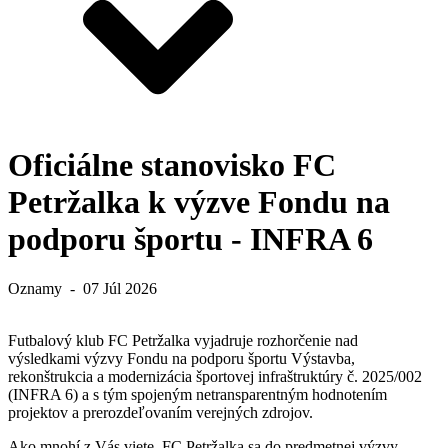
Oficiálne stanovisko FC
Petržalka k výzve Fondu na
podporu športu - INFRA 6
Oznamy
-
07 Júl 2026
Futbalový klub FC Petržalka vyjadruje rozhorčenie nad
výsledkami
výzvy Fondu na podporu športu
Výstavba,
rekonštrukcia a modernizácia športovej infraštruktúry č. 2025/002
(INFRA 6) a s tým spojeným netransparentným hodnotením
projektov a prerozdeľovaním verejných zdrojov.
Ako mnohí z Vás viete, FC Petržalka sa do predmetnej výzvy