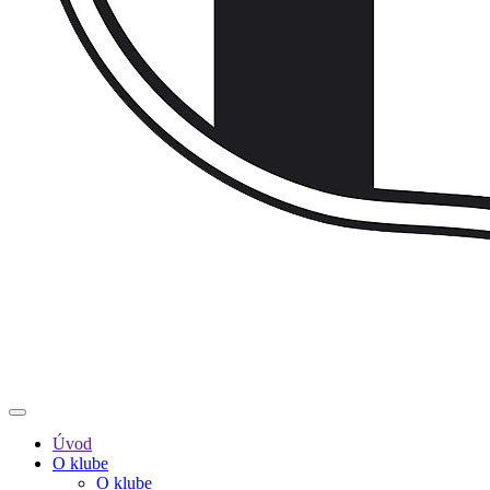
Úvod
O klube
O klube