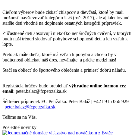
Cieľom výberov bude získať chlapcov a dievčatá, ktoré by mali
možnosť navštevovať kategóriu U-6 (roč. 2017), ale aj talentované
staršie deti vhodné na doplnenie ostatných kategórií prípraviek.
Zúčastnené deti absolvujú niekoľko nenáročných cvičení, v ktorých
budú naši tréneri sledovať pohybové schopnosti detí a ich vzťah k
lopte.
Preto ak máte dieťa, ktoré má vzťah k pohybu a chcelo by v
budúcnosti obliekať náš dres, neváhajte, a príďte medzi nás!
Stačí sa obliecť do športového oblečenia a priniesť dobrú náladu.
Registrácia hráčov bude prebiehať
výhradne online formou cez
email
: peter.balaz@fcpetrzalka.sk
Šéftréner prípraviek FC Petržalka: Peter Baláž | +421 915 066 929
|
peter.balaz@fcpetrzalka.sk
Tešíme sa na Vás.
Posledné novinky