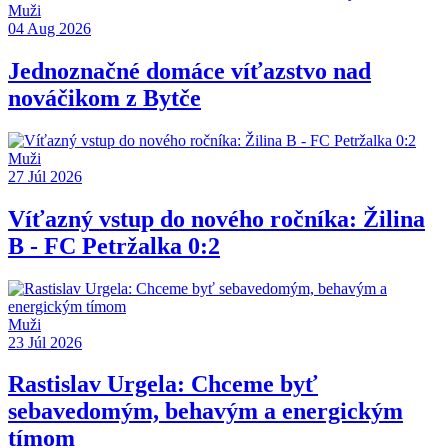
Muži
04 Aug 2026
Jednoznačné domáce víťazstvo nad
nováčikom z Bytče
Muži
27 Júl 2026
Víťazný vstup do nového ročníka: Žilina
B - FC Petržalka 0:2
Muži
23 Júl 2026
Rastislav Urgela: Chceme byť
sebavedomým, behavým a energickým
tímom