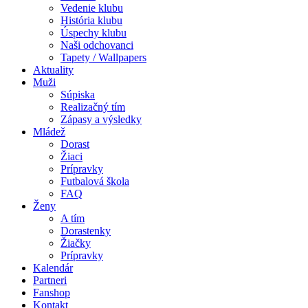
Vedenie klubu
História klubu
Úspechy klubu
Naši odchovanci
Tapety / Wallpapers
Aktuality
Muži
Súpiska
Realizačný tím
Zápasy a výsledky
Mládež
Dorast
Žiaci
Prípravky
Futbalová škola
FAQ
Ženy
A tím
Dorastenky
Žiačky
Prípravky
Kalendár
Partneri
Fanshop
Kontakt