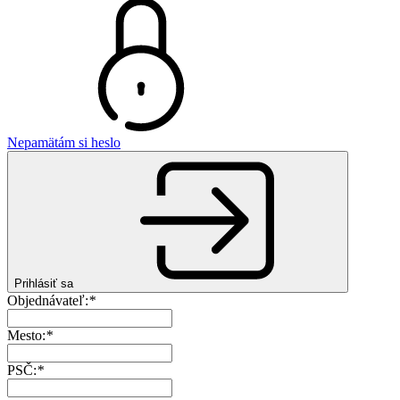
Nepamätám si heslo
Prihlásiť sa
Objednávateľ:
*
Mesto:
*
PSČ:
*