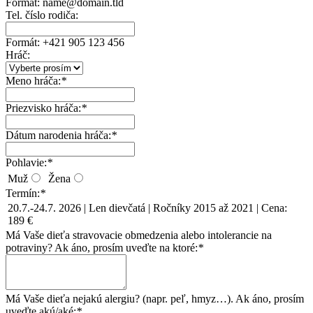
Formát: name@domain.tld
Tel. číslo rodiča:
Formát: +421 905 123 456
Hráč:
Meno hráča:
*
Priezvisko hráča:
*
Dátum narodenia hráča:
*
Pohlavie:
*
Muž
Žena
Termín:
*
20.7.-24.7. 2026 | Len dievčatá | Ročníky 2015 až 2021 | Cena:
189 €
Má Vaše dieťa stravovacie obmedzenia alebo intolerancie na
potraviny? Ak áno, prosím uveďte na ktoré:
*
Má Vaše dieťa nejakú alergiu? (napr. peľ, hmyz…). Ak áno, prosím
uveďte akú/aké:
*