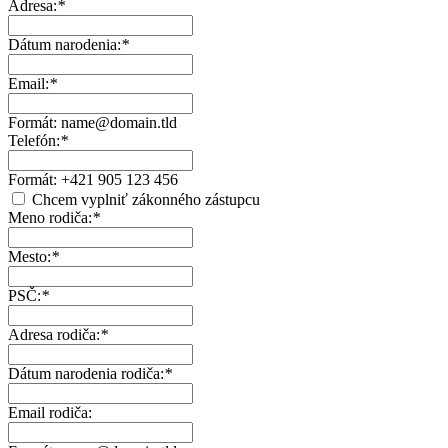
Adresa:
*
Dátum narodenia:
*
Email:
*
Formát: name@domain.tld
Telefón:
*
Formát: +421 905 123 456
Chcem vyplniť zákonného zástupcu
Meno rodiča:
*
Mesto:
*
PSČ:
*
Adresa rodiča:
*
Dátum narodenia rodiča:
*
Email rodiča: