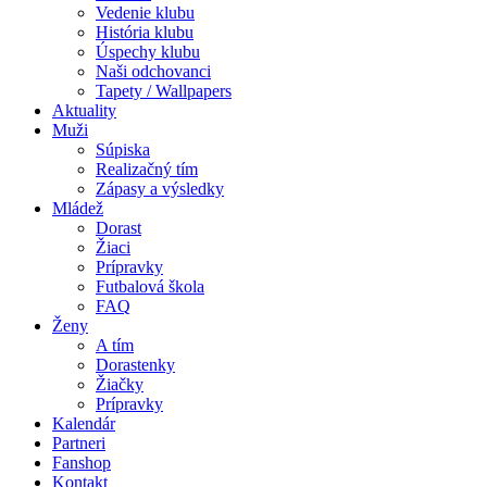
Vedenie klubu
História klubu
Úspechy klubu
Naši odchovanci
Tapety / Wallpapers
Aktuality
Muži
Súpiska
Realizačný tím
Zápasy a výsledky
Mládež
Dorast
Žiaci
Prípravky
Futbalová škola
FAQ
Ženy
A tím
Dorastenky
Žiačky
Prípravky
Kalendár
Partneri
Fanshop
Kontakt