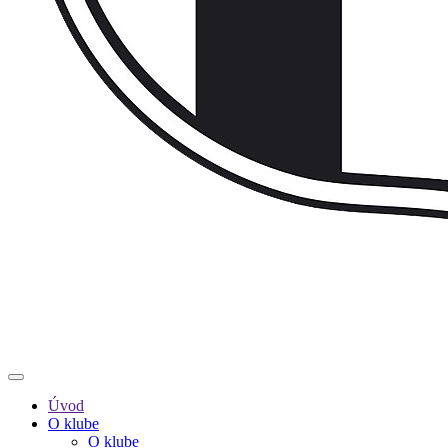
Úvod
O klube
O klube