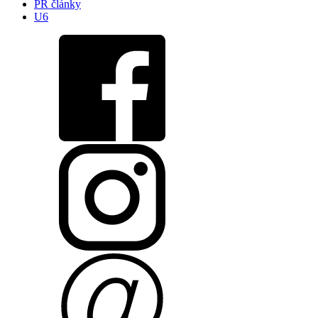
PR články
U6