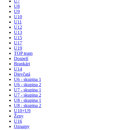
U7
U8
U9
U10
U11
U12
U13
U15
U17
U19
TOP team
Dospelí
Brankári
U14
Dievčatá
U6 - skupina 1
U6 - skupina 2
U7 - skupina 1
U7 - skupina 2
U8 - skupina 1
U8 - skupina 2
U10+U9
Ženy
U16
Oznamy