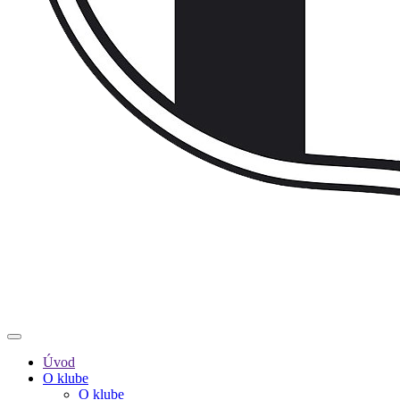
Úvod
O klube
O klube