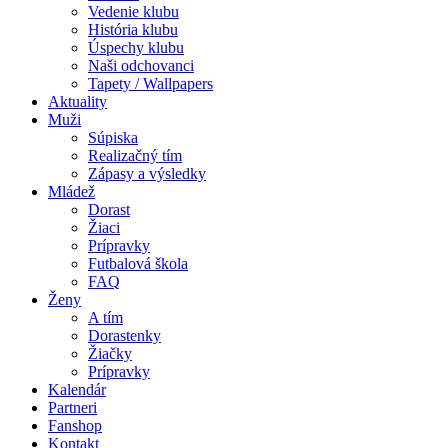
Vedenie klubu
História klubu
Úspechy klubu
Naši odchovanci
Tapety / Wallpapers
Aktuality
Muži
Súpiska
Realizačný tím
Zápasy a výsledky
Mládež
Dorast
Žiaci
Prípravky
Futbalová škola
FAQ
Ženy
A tím
Dorastenky
Žiačky
Prípravky
Kalendár
Partneri
Fanshop
Kontakt