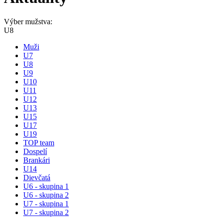
Výber mužstva:
U8
Muži
U7
U8
U9
U10
U11
U12
U13
U15
U17
U19
TOP team
Dospelí
Brankári
U14
Dievčatá
U6 - skupina 1
U6 - skupina 2
U7 - skupina 1
U7 - skupina 2