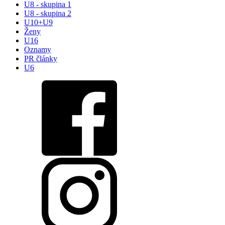
U8 - skupina 1
U8 - skupina 2
U10+U9
Ženy
U16
Oznamy
PR články
U6