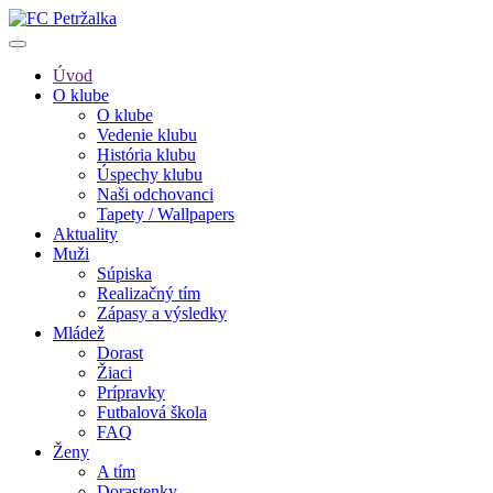
Úvod
O klube
O klube
Vedenie klubu
História klubu
Úspechy klubu
Naši odchovanci
Tapety / Wallpapers
Aktuality
Muži
Súpiska
Realizačný tím
Zápasy a výsledky
Mládež
Dorast
Žiaci
Prípravky
Futbalová škola
FAQ
Ženy
A tím
Dorastenky