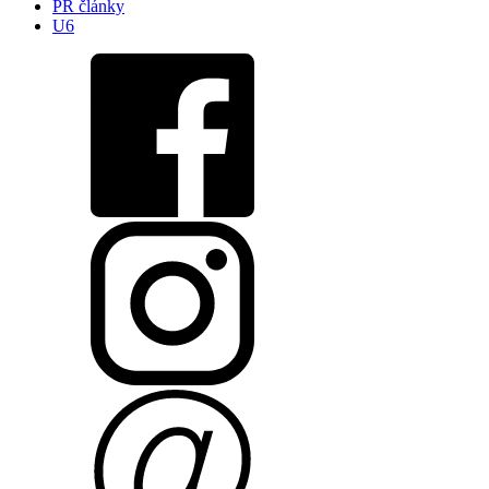
PR články
U6