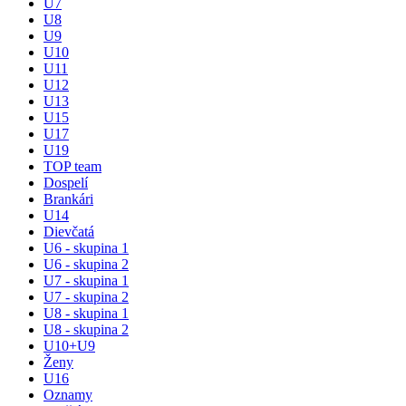
U7
U8
U9
U10
U11
U12
U13
U15
U17
U19
TOP team
Dospelí
Brankári
U14
Dievčatá
U6 - skupina 1
U6 - skupina 2
U7 - skupina 1
U7 - skupina 2
U8 - skupina 1
U8 - skupina 2
U10+U9
Ženy
U16
Oznamy