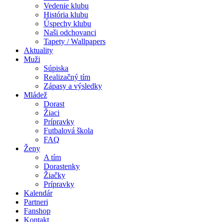
Vedenie klubu
História klubu
Úspechy klubu
Naši odchovanci
Tapety / Wallpapers
Aktuality
Muži
Súpiska
Realizačný tím
Zápasy a výsledky
Mládež
Dorast
Žiaci
Prípravky
Futbalová škola
FAQ
Ženy
A tím
Dorastenky
Žiačky
Prípravky
Kalendár
Partneri
Fanshop
Kontakt