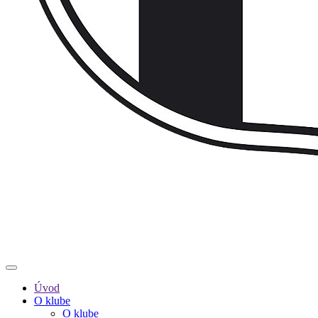
Úvod
O klube
O klube