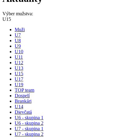
Výber mužstva:
U15
Muži
U7
U8
U9
U10
U11
U12
U13
U15
U17
U19
TOP team
Dospelí
Brankári
U14
Dievčatá
U6 - skupina 1
U6 - skupina 2
U7 - skupina 1
U7 - skupina 2