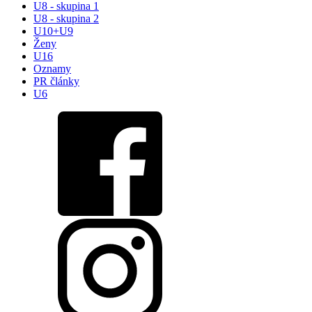
U8 - skupina 1
U8 - skupina 2
U10+U9
Ženy
U16
Oznamy
PR články
U6