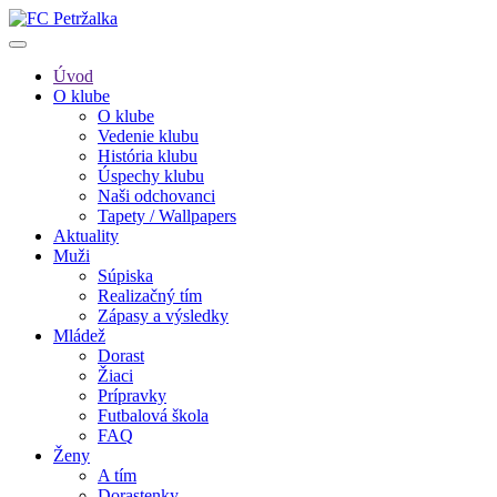
Úvod
O klube
O klube
Vedenie klubu
História klubu
Úspechy klubu
Naši odchovanci
Tapety / Wallpapers
Aktuality
Muži
Súpiska
Realizačný tím
Zápasy a výsledky
Mládež
Dorast
Žiaci
Prípravky
Futbalová škola
FAQ
Ženy
A tím
Dorastenky