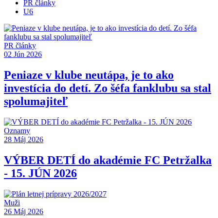
PR články
U6
PR články
02 Jún 2026
Peniaze v klube neutápa, je to ako
investícia do detí. Zo šéfa fanklubu sa stal
spolumajiteľ
Oznamy
28 Máj 2026
VÝBER DETÍ do akadémie FC Petržalka
- 15. JÚN 2026
Muži
26 Máj 2026