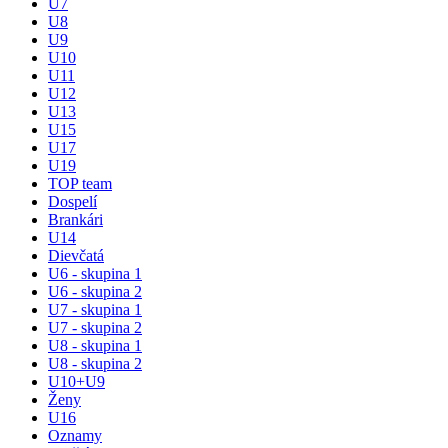
U7
U8
U9
U10
U11
U12
U13
U15
U17
U19
TOP team
Dospelí
Brankári
U14
Dievčatá
U6 - skupina 1
U6 - skupina 2
U7 - skupina 1
U7 - skupina 2
U8 - skupina 1
U8 - skupina 2
U10+U9
Ženy
U16
Oznamy