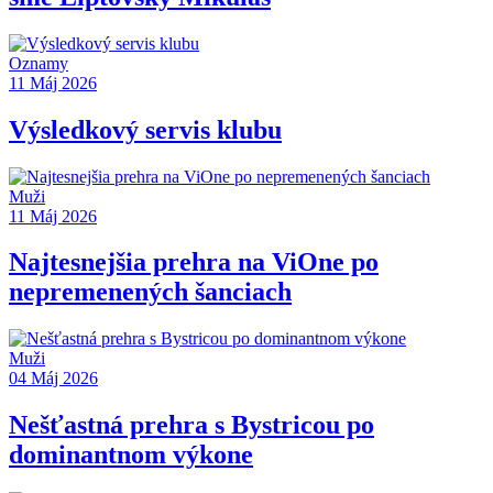
Oznamy
11 Máj 2026
Výsledkový servis klubu
Muži
11 Máj 2026
Najtesnejšia prehra na ViOne po
nepremenených šanciach
Muži
04 Máj 2026
Nešťastná prehra s Bystricou po
dominantnom výkone