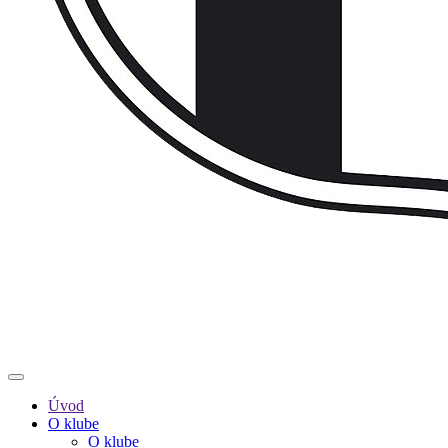
Úvod
O klube
O klube