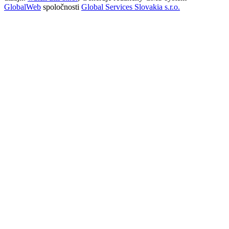
GlobalWeb
spoločnosti
Global Services Slovakia s.r.o.