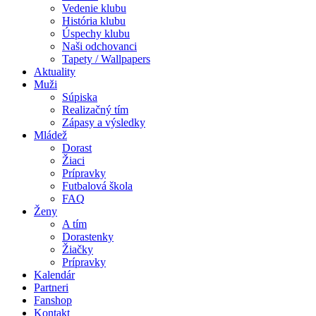
Vedenie klubu
História klubu
Úspechy klubu
Naši odchovanci
Tapety / Wallpapers
Aktuality
Muži
Súpiska
Realizačný tím
Zápasy a výsledky
Mládež
Dorast
Žiaci
Prípravky
Futbalová škola
FAQ
Ženy
A tím
Dorastenky
Žiačky
Prípravky
Kalendár
Partneri
Fanshop
Kontakt