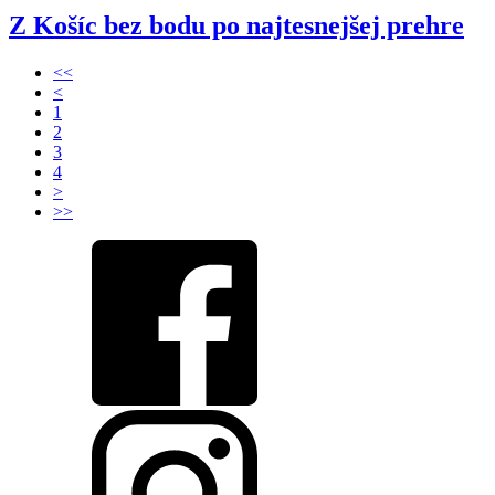
Z Košíc bez bodu po najtesnejšej prehre
<<
<
1
2
3
4
>
>>