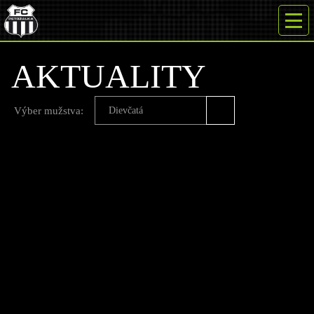
AKTUALITY
Výber mužstva:
Dievčatá