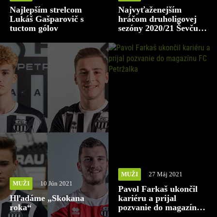
Najlepším strelcom
Najvyťaženejším
Lukáš Gašparovič s
hráčom druholigovej
tuctom gólov
sezóny 2020/21 Ševčuk,
v 24 zápasoch nazbieral
2160 minút
MUŽI
27 Máj 2021
MUŽI
10 Jún 2021
Pavol Farkaš ukončil
Hľadáme „Skokana
kariéru a prijal
roka“
pozvanie do magazínu
FC Petržalka