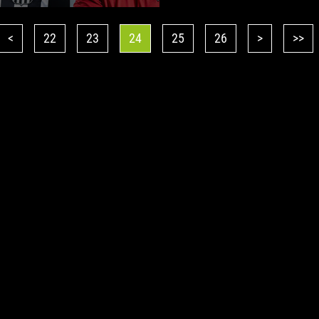
<
22
23
24
25
26
>
>>
© Copyright 2026, FC Petržalka
dizajn:
watch this s.r.o.
, Generuje redakčný CMS systém
GlobalWeb
spoločnosti