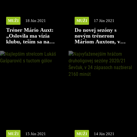
MUŽI
18 Jún 2021
MUŽI
17 Jún 2021
Tréner Mário Auxt:
Do novej sezóny s
„Oslovila ma vízia
novým trénerom
klubu, teším sa na
Máriom Auxtom, v
prácu s mladými
sobotu prvý prípravný
hráčmi“
zápas v Červeníku
proti Trnave.
MUŽI
15 Jún 2021
MUŽI
14 Jún 2021