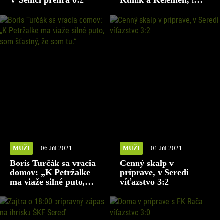
V Senici prehra 0:2
Kuník a Kelemen, i
mladíci Slivka s
Rizničom
MUŽI
06 Júl 2021
MUŽI
01 Júl 2021
Boris Turčák sa vracia
Cenný skalp v
domov: „K Petržalke
príprave, v Seredi
ma viaže silné puto,
víťazstvo 3:2
som šťastný, že som
tu.“