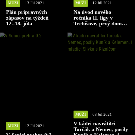
MUŽI
13 Júl 2021
MUŽI
12 Júl 2021
Plán prípravných
Na úvod nového
zápasov na týždeň
ročníka II. ligy v
12.-18. júla
Trebišove, prvý domáci
zápas 1. augusta s
Dubnicou
MUŽI
08 Júl 2021
V kádri navrátilci
MUŽI
12 Júl 2021
Turčák a Nemec, posily