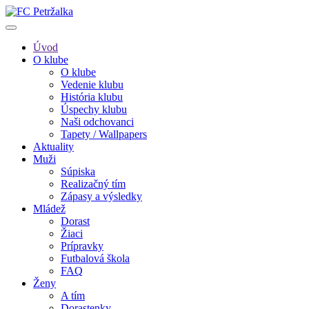
Úvod
O klube
O klube
Vedenie klubu
História klubu
Úspechy klubu
Naši odchovanci
Tapety / Wallpapers
Aktuality
Muži
Súpiska
Realizačný tím
Zápasy a výsledky
Mládež
Dorast
Žiaci
Prípravky
Futbalová škola
FAQ
Ženy
A tím
Dorastenky