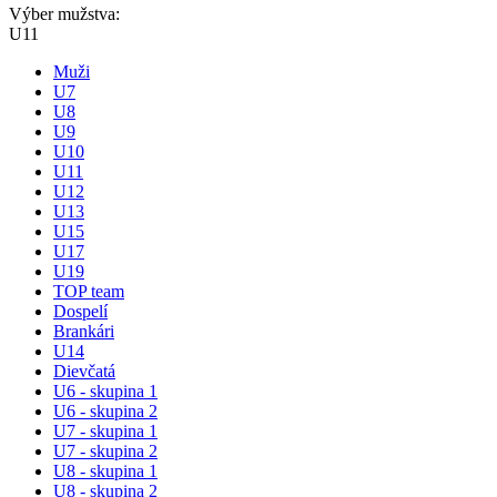
Výber mužstva:
U11
Muži
U7
U8
U9
U10
U11
U12
U13
U15
U17
U19
TOP team
Dospelí
Brankári
U14
Dievčatá
U6 - skupina 1
U6 - skupina 2
U7 - skupina 1
U7 - skupina 2
U8 - skupina 1
U8 - skupina 2