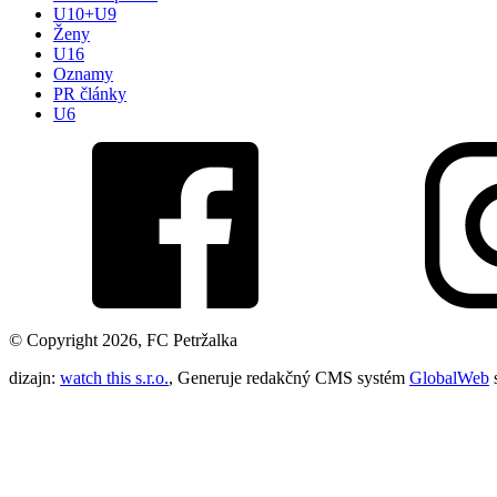
U10+U9
Ženy
U16
Oznamy
PR články
U6
© Copyright 2026, FC Petržalka
dizajn:
watch this s.r.o.
, Generuje redakčný CMS systém
GlobalWeb