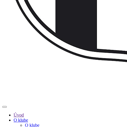
Úvod
O klube
O klube