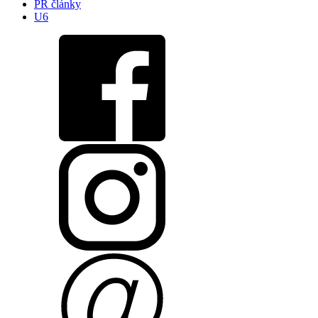
PR články
U6