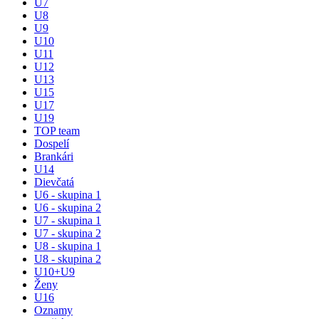
U7
U8
U9
U10
U11
U12
U13
U15
U17
U19
TOP team
Dospelí
Brankári
U14
Dievčatá
U6 - skupina 1
U6 - skupina 2
U7 - skupina 1
U7 - skupina 2
U8 - skupina 1
U8 - skupina 2
U10+U9
Ženy
U16
Oznamy