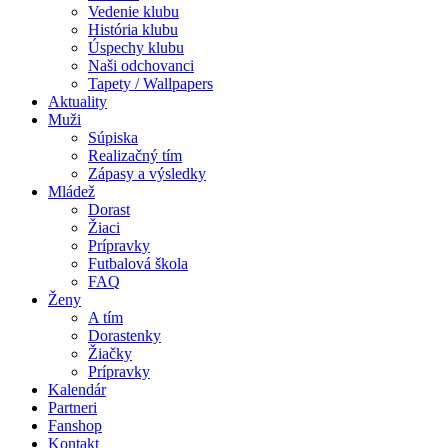
Vedenie klubu
História klubu
Úspechy klubu
Naši odchovanci
Tapety / Wallpapers
Aktuality
Muži
Súpiska
Realizačný tím
Zápasy a výsledky
Mládež
Dorast
Žiaci
Prípravky
Futbalová škola
FAQ
Ženy
A tím
Dorastenky
Žiačky
Prípravky
Kalendár
Partneri
Fanshop
Kontakt