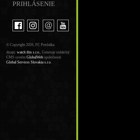
PRIHLÁSENIE
© Copyright 2026, FC Petržalka
dizajn:
watch this s.r.o.
, Generuje redakčný
CMS systém
GlobalWeb
spoločnosti
Global Services Slovakia s.r.o.