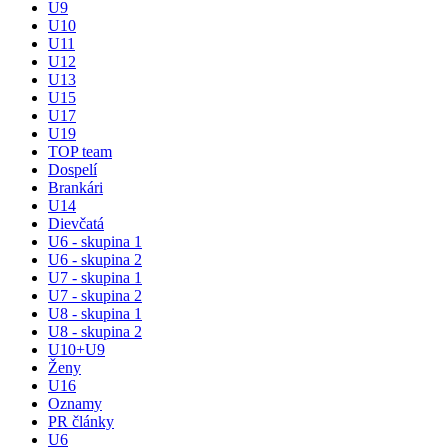
U9
U10
U11
U12
U13
U15
U17
U19
TOP team
Dospelí
Brankári
U14
Dievčatá
U6 - skupina 1
U6 - skupina 2
U7 - skupina 1
U7 - skupina 2
U8 - skupina 1
U8 - skupina 2
U10+U9
Ženy
U16
Oznamy
PR články
U6