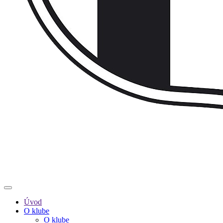
Úvod
O klube
O klube