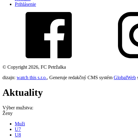
Prihlásenie
© Copyright 2026, FC Petržalka
dizajn:
watch this s.r.o.
, Generuje redakčný CMS systém
GlobalWeb
Aktuality
Výber mužstva:
Ženy
Muži
U7
U8