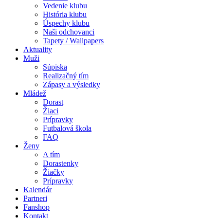
Vedenie klubu
História klubu
Úspechy klubu
Naši odchovanci
Tapety / Wallpapers
Aktuality
Muži
Súpiska
Realizačný tím
Zápasy a výsledky
Mládež
Dorast
Žiaci
Prípravky
Futbalová škola
FAQ
Ženy
A tím
Dorastenky
Žiačky
Prípravky
Kalendár
Partneri
Fanshop
Kontakt