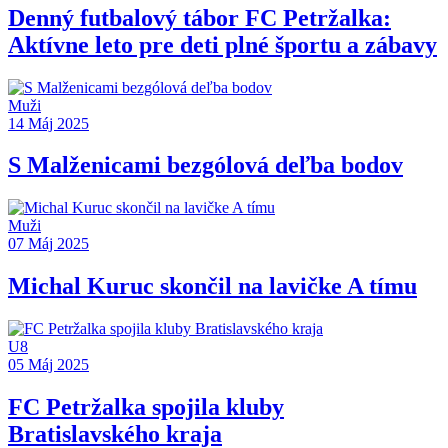
Denný futbalový tábor FC Petržalka:
Aktívne leto pre deti plné športu a zábavy
Muži
14 Máj 2025
S Malženicami bezgólová deľba bodov
Muži
07 Máj 2025
Michal Kuruc skončil na lavičke A tímu
U8
05 Máj 2025
FC Petržalka spojila kluby
Bratislavského kraja