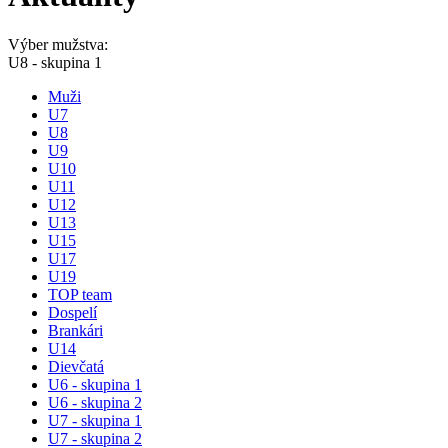
Výber mužstva:
U8 - skupina 1
Muži
U7
U8
U9
U10
U11
U12
U13
U15
U17
U19
TOP team
Dospelí
Brankári
U14
Dievčatá
U6 - skupina 1
U6 - skupina 2
U7 - skupina 1
U7 - skupina 2