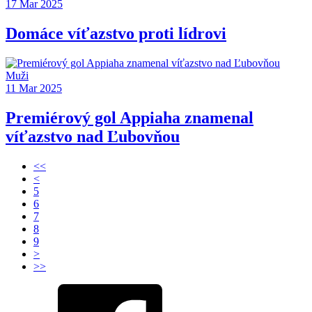
17 Mar 2025
Domáce víťazstvo proti lídrovi
Muži
11 Mar 2025
Premiérový gol Appiaha znamenal
víťazstvo nad Ľubovňou
<<
<
5
6
7
8
9
>
>>