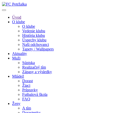
Úvod
O klube
O klube
Vedenie klubu
História klubu
Úspechy klubu
Naši odchovanci
Tapety / Wallpapers
Aktuality
Muži
Súpiska
Realizačný tím
Zápasy a výsledky
Mládež
Dorast
Žiaci
Prípravky
Futbalová škola
FAQ
Ženy
A tím
Dorastenky