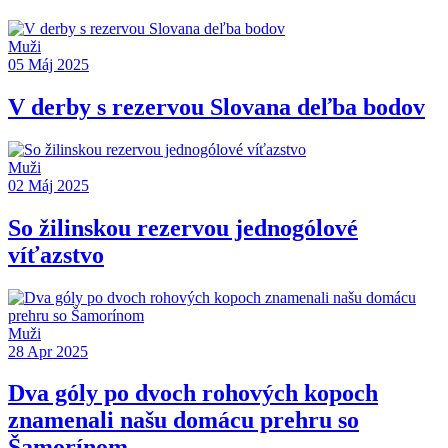
Muži
05 Máj 2025
V derby s rezervou Slovana deľba bodov
Muži
02 Máj 2025
So žilinskou rezervou jednogólové
víťazstvo
Muži
28 Apr 2025
Dva góly po dvoch rohových kopoch
znamenali našu domácu prehru so
Šamorínom