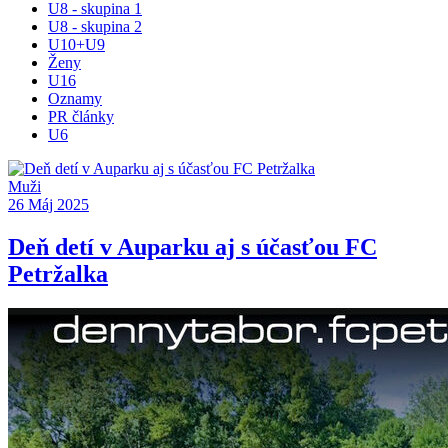
U8 - skupina 1
U8 - skupina 2
U10+U9
Ženy
U16
Oznamy
PR články
U6
Muži
26 Máj 2025
Deň detí v Auparku aj s účasťou FC
Petržalka