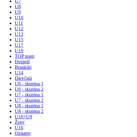
U7
U8
U9
U10
U11
U12
U13
U15
U17
U19
TOP team
Dospelí
Brankári
U14
Dievčatá
U6 - skupina 1
U6 - skupina 2
U7 - skupina 1
U7 - skupina 2
U8 - skupina 1
U8 - skupina 2
U10+U9
Ženy
U16
Oznamy