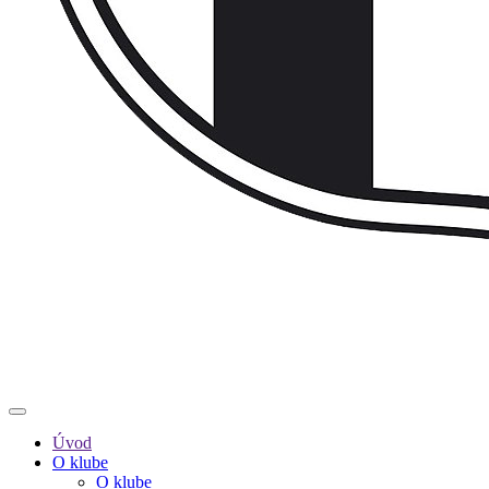
Úvod
O klube
O klube