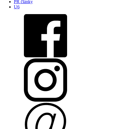
PR články
U6