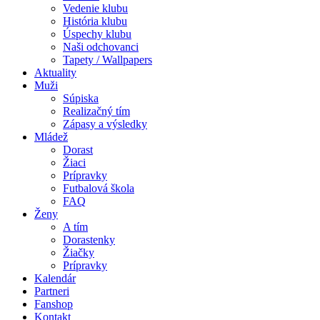
Vedenie klubu
História klubu
Úspechy klubu
Naši odchovanci
Tapety / Wallpapers
Aktuality
Muži
Súpiska
Realizačný tím
Zápasy a výsledky
Mládež
Dorast
Žiaci
Prípravky
Futbalová škola
FAQ
Ženy
A tím
Dorastenky
Žiačky
Prípravky
Kalendár
Partneri
Fanshop
Kontakt