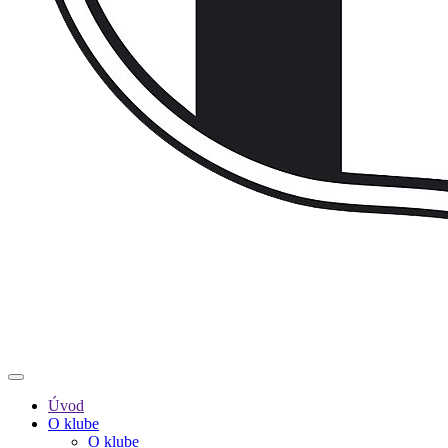
Úvod
O klube
O klube