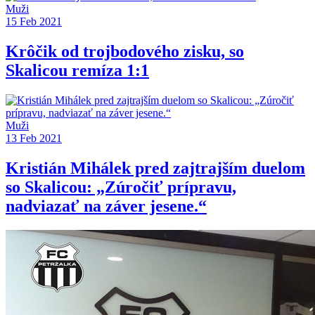
Muži
15 Feb 2021
Krôčik od trojbodového zisku, so
Skalicou remíza 1:1
Muži
13 Feb 2021
Kristián Mihálek pred zajtrajším duelom
so Skalicou: „Zúročiť prípravu,
nadviazať na záver jesene.“