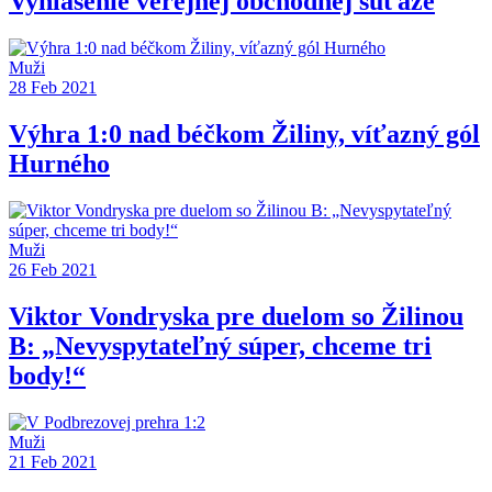
Vyhlásenie verejnej obchodnej súťaže
Muži
28 Feb 2021
Výhra 1:0 nad béčkom Žiliny, víťazný gól
Hurného
Muži
26 Feb 2021
Viktor Vondryska pre duelom so Žilinou
B: „Nevyspytateľný súper, chceme tri
body!“
Muži
21 Feb 2021