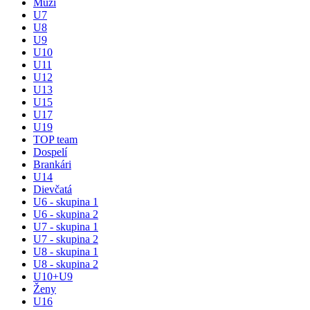
Muži
U7
U8
U9
U10
U11
U12
U13
U15
U17
U19
TOP team
Dospelí
Brankári
U14
Dievčatá
U6 - skupina 1
U6 - skupina 2
U7 - skupina 1
U7 - skupina 2
U8 - skupina 1
U8 - skupina 2
U10+U9
Ženy
U16