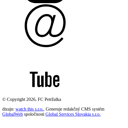
© Copyright 2026, FC Petržalka
dizajn:
watch this s.r.o.
, Generuje redakčný CMS systém
GlobalWeb
spoločnosti
Global Services Slovakia s.r.o.