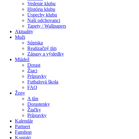
Vedenie klubu
História klubu
Úspechy klubu
Naši odchovanci
Tapety / Wallpapers
Aktuality
Muži
Súpiska
Realizačný tím
Zápasy a výsledky
Mládež
Dorast
Žiaci
Prípravky
Futbalová škola
FAQ
Ženy
A tím
Dorastenky
Žiačky
Prípravky
Kalendár
Partneri
Fanshop
Kontakt